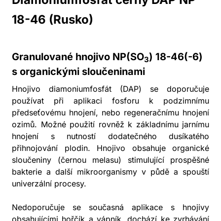
18-46 (Rusko)
Granulované hnojivo NP(SO
) 18-46(-6)
3
s organickými sloučeninami
Hnojivo diamoniumfosfát (DAP) se doporučuje
používat při aplikaci fosforu k podzimnímu
předseťovému hnojení, nebo regeneračnímu hnojení
ozimů. Možné použití rovněž k základnímu jarnímu
hnojení s nutností dodatečného dusíkatého
přihnojování plodin. Hnojivo obsahuje organické
sloučeniny (černou melasu) stimulující prospěšné
bakterie a další mikroorganismy v půdě a spouští
univerzální procesy.
Nedoporučuje se současná aplikace s hnojivy
obsahujícími hořčík a vápník, dochází ke zvrhávání