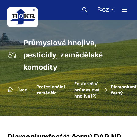
CZ
Průmyslová hnojiva,
pesticidy, zemědělské
komodity
Fosforečná
Profesionální
Diamoniumf
Úvod
průmyslová
zemědělci
černý
hnojiva (P)
Diamoniumfosfát černý DAP NP